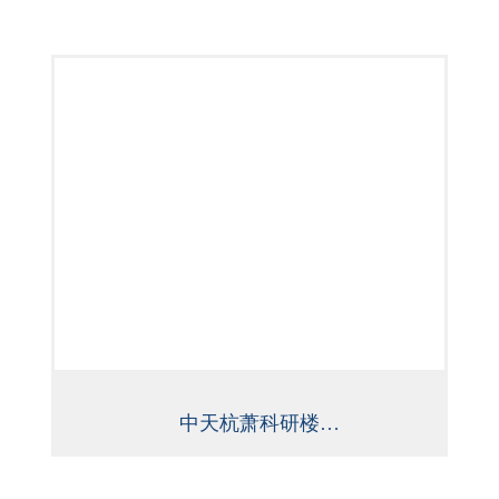
中天杭萧科研楼
（芙蓉奖、湖南省钢结构金奖）